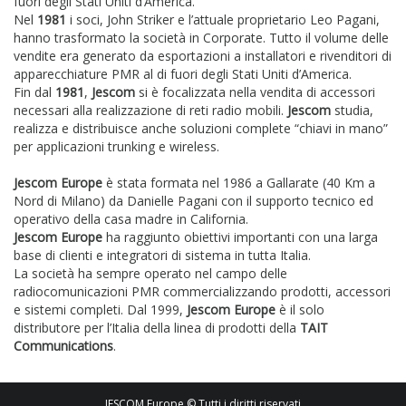
fuori degli Stati Uniti d’America.
Nel
1981
i soci, John Striker e l’attuale proprietario Leo Pagani,
hanno trasformato la società in Corporate. Tutto il volume delle
vendite era generato da esportazioni a installatori e rivenditori di
apparecchiature PMR al di fuori degli Stati Uniti d’America.
Fin dal
1981
,
Jescom
si è focalizzata nella vendita di accessori
necessari alla realizzazione di reti radio mobili.
Jescom
studia,
realizza e distribuisce anche soluzioni complete “chiavi in mano”
per applicazioni trunking e wireless.
Jescom Europe
è stata formata nel 1986 a Gallarate (40 Km a
Nord di Milano) da Danielle Pagani con il supporto tecnico ed
operativo della casa madre in California.
Jescom Europe
ha raggiunto obiettivi importanti con una larga
base di clienti e integratori di sistema in tutta Italia.
La società ha sempre operato nel campo delle
radiocomunicazioni PMR commercializzando prodotti, accessori
e sistemi completi. Dal 1999,
Jescom Europe
è il solo
distributore per l’Italia della linea di prodotti della
TAIT
Communications
.
JESCOM Europe © Tutti i diritti riservati